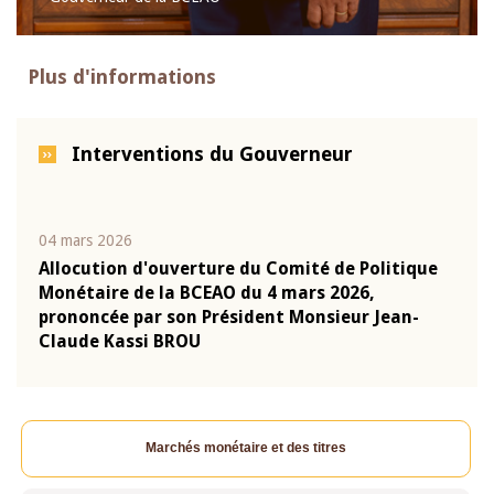
Plus d'informations
Interventions du Gouverneur
04 mars 2026
22 ju
que
Allocution d'ouverture du Comité de Politique
Mot 
Monétaire de la BCEAO du 4 mars 2026,
Kass
-
prononcée par son Président Monsieur Jean-
prés
Claude Kassi BROU
BCE
Marchés monétaire et des titres