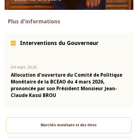
Plus d'informations
Interventions du Gouverneur
04 mars 2026
22 ju
que
Allocution d'ouverture du Comité de Politique
Mot 
Monétaire de la BCEAO du 4 mars 2026,
Kass
-
prononcée par son Président Monsieur Jean-
prés
Claude Kassi BROU
BCE
Marchés monétaire et des titres