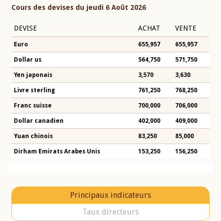
Cours des devises du jeudi 6 Août 2026
DEVISE
ACHAT
VENTE
Euro
655,957
655,957
Dollar us
564,750
571,750
Yen japonais
3,570
3,630
Livre sterling
761,250
768,250
Franc suisse
700,000
706,000
Dollar canadien
402,000
409,000
Yuan chinois
83,250
85,000
Dirham Emirats Arabes Unis
153,250
156,250
Principaux indicateurs
Taux directeurs