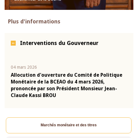
Plus d'informations
Interventions du Gouverneur
04 mars 2026
22 ju
que
Allocution d'ouverture du Comité de Politique
Mot 
Monétaire de la BCEAO du 4 mars 2026,
Kass
-
prononcée par son Président Monsieur Jean-
prés
Claude Kassi BROU
BCE
Marchés monétaire et des titres