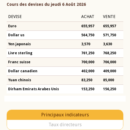
Cours des devises du jeudi 6 Août 2026
DEVISE
ACHAT
VENTE
Euro
655,957
655,957
Dollar us
564,750
571,750
Yen japonais
3,570
3,630
Livre sterling
761,250
768,250
Franc suisse
700,000
706,000
Dollar canadien
402,000
409,000
Yuan chinois
83,250
85,000
Dirham Emirats Arabes Unis
153,250
156,250
Principaux indicateurs
Taux directeurs