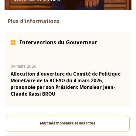
Plus d'informations
Interventions du Gouverneur
04 mars 2026
22 ju
que
Allocution d'ouverture du Comité de Politique
Mot 
Monétaire de la BCEAO du 4 mars 2026,
Kass
-
prononcée par son Président Monsieur Jean-
prés
Claude Kassi BROU
BCE
Marchés monétaire et des titres