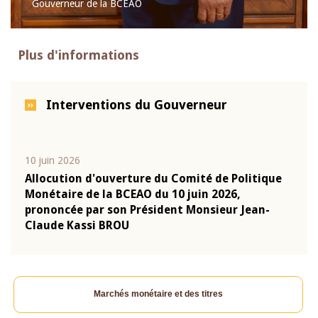
Gouverneur de la BCEAO
Plus d'informations
Interventions du Gouverneur
10 juin 2026
04 m
e
Allocution d'ouverture du Comité de Politique
Allo
Monétaire de la BCEAO du 10 juin 2026,
Moné
prononcée par son Président Monsieur Jean-
pron
Claude Kassi BROU
Clau
Marchés monétaire et des titres