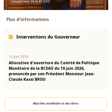
Gouverneur de la BCEAO
Plus d'informations
Interventions du Gouverneur
10 juin 2026
04 m
e
Allocution d'ouverture du Comité de Politique
Allo
Monétaire de la BCEAO du 10 juin 2026,
Moné
prononcée par son Président Monsieur Jean-
pron
Claude Kassi BROU
Clau
Marchés monétaire et des titres