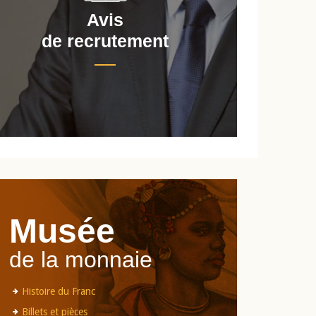
Avis
de recrutement
d
Musée
de la monnaie
Histoire du Franc
Billets et pièces