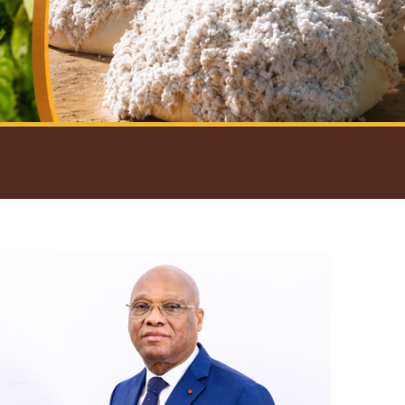
introductif du Gouverneur
Open
configuration
options