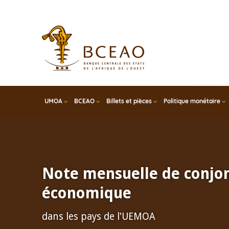
Skip
to
main
content
UMOA
BCEAO
Billets et pièces
Politique monétaire
Note mensuelle de conjo
économique
dans les pays de l'UEMOA