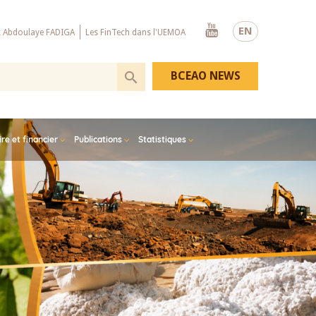
Youtube
EN
x Abdoulaye FADIGA
Les FinTech dans l'UEMOA
BCEAO NEWS
e et financier
Publications
Statistiques