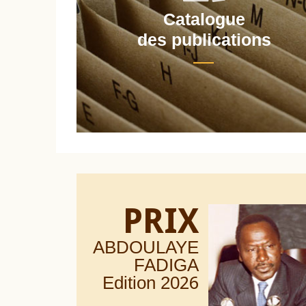
Catalogue
nt
des publications
PRIX
ABDOULAYE
FADIGA
Edition 20
26