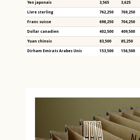
Yen japonais
3,565
3,625
Livre sterling
762,250
769,250
Franc suisse
698,250
704,250
Dollar canadien
402,500
409,500
Yuan chinois
83,500
85,250
Dirham Emirats Arabes Unis
153,500
156,500