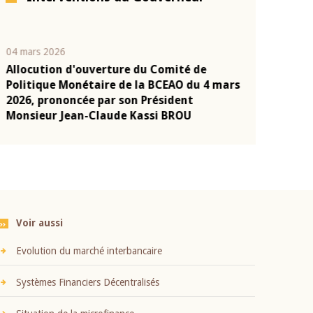
04 mars 2026
22 juillet 2026
Allocution d'ouverture du Comité de
Mot introduc
n
Politique Monétaire de la BCEAO du 4 mars
Claude Kassi
2026, prononcée par son Président
présentation
Monsieur Jean-Claude Kassi BROU
BCEAO
Voir aussi
Evolution du marché interbancaire
Systèmes Financiers Décentralisés