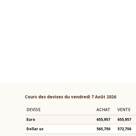
22 juillet 2026
ouverture du Comité de
Mot introductif du Gouvern
étaire de la BCEAO du 4 mars
Claude Kassi BROU lors de l
ée par son Président
présentation du rapport ann
n-Claude Kassi BROU
BCEAO
Cours des devises du vendredi 7 Août 2026
DEVISE
ACHAT
VENTE
Euro
655,957
655,957
Dollar us
565,750
572,750