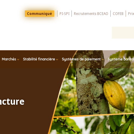
Menu
Communiqué
PI-SPI
Recrutements BCEAO
COFEB
Pri
Top
Marchés
Stabilité financière
Systèmes de paiement
Système bancair
ncture