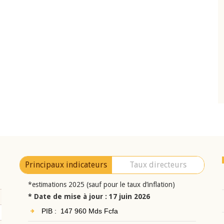
10 juin 2026
eur Jean-
Allocution d'ouverture du Comité de
a cérémonie de
Politique Monétaire de la BCEAO du 10 jui
uel 2025 de la
2026, prononcée par son Président
Monsieur Jean-Claude Kassi BROU
Principaux indicateurs
Taux directeurs
*estimations 2025 (sauf pour le taux d’inflation)
* Date de mise à jour : 17 juin 2026
PIB : 147 960 Mds Fcfa