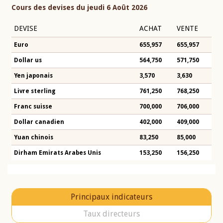
Cours des devises du jeudi 6 Août 2026
DEVISE
ACHAT
VENTE
Euro
655,957
655,957
Dollar us
564,750
571,750
Yen japonais
3,570
3,630
Livre sterling
761,250
768,250
Franc suisse
700,000
706,000
Dollar canadien
402,000
409,000
Yuan chinois
83,250
85,000
Dirham Emirats Arabes Unis
153,250
156,250
Principaux indicateurs
Taux directeurs