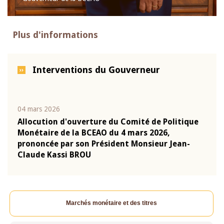
Plus d'informations
Interventions du Gouverneur
04 mars 2026
22 ju
que
Allocution d'ouverture du Comité de Politique
Mot 
Monétaire de la BCEAO du 4 mars 2026,
Kass
-
prononcée par son Président Monsieur Jean-
prés
Claude Kassi BROU
BCE
Marchés monétaire et des titres