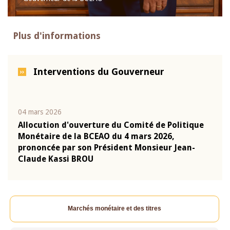
Plus d'informations
Interventions du Gouverneur
04 mars 2026
22 ju
que
Allocution d'ouverture du Comité de Politique
Mot 
Monétaire de la BCEAO du 4 mars 2026,
Kass
-
prononcée par son Président Monsieur Jean-
prés
Claude Kassi BROU
BCE
Marchés monétaire et des titres