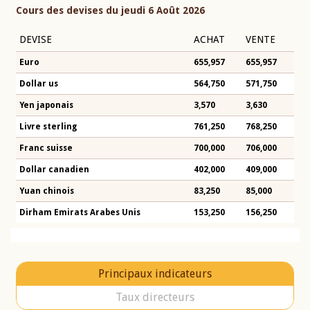
Cours des devises du jeudi 6 Août 2026
DEVISE
ACHAT
VENTE
Euro
655,957
655,957
Dollar us
564,750
571,750
Yen japonais
3,570
3,630
Livre sterling
761,250
768,250
Franc suisse
700,000
706,000
Dollar canadien
402,000
409,000
Yuan chinois
83,250
85,000
Dirham Emirats Arabes Unis
153,250
156,250
Principaux indicateurs
Taux directeurs