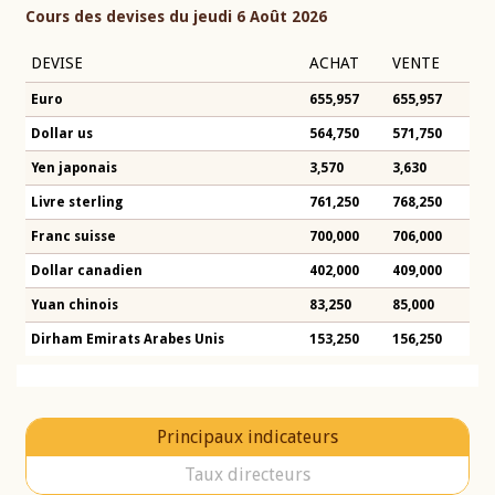
Cours des devises du jeudi 6 Août 2026
DEVISE
ACHAT
VENTE
Euro
655,957
655,957
Dollar us
564,750
571,750
Yen japonais
3,570
3,630
Livre sterling
761,250
768,250
Franc suisse
700,000
706,000
Dollar canadien
402,000
409,000
Yuan chinois
83,250
85,000
Dirham Emirats Arabes Unis
153,250
156,250
Principaux indicateurs
Taux directeurs