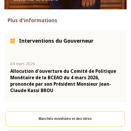
Plus d'informations
Interventions du Gouverneur
04 mars 2026
22 ju
que
Allocution d'ouverture du Comité de Politique
Mot 
Monétaire de la BCEAO du 4 mars 2026,
Kass
-
prononcée par son Président Monsieur Jean-
prés
Claude Kassi BROU
BCE
Marchés monétaire et des titres