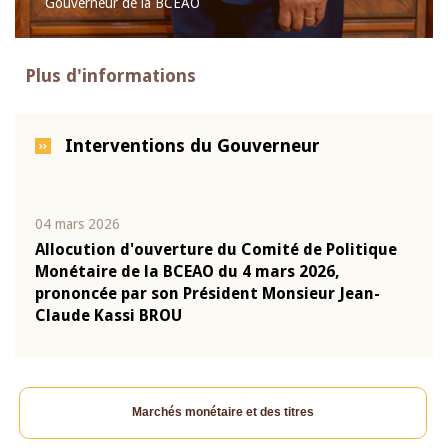
Gouverneur de la BCEAO
Plus d'informations
Interventions du Gouverneur
04 mars 2026
22 ju
que
Allocution d'ouverture du Comité de Politique
Mot 
Monétaire de la BCEAO du 4 mars 2026,
Kass
-
prononcée par son Président Monsieur Jean-
prés
Claude Kassi BROU
BCE
Marchés monétaire et des titres