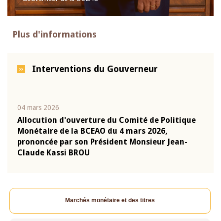
Plus d'informations
Interventions du Gouverneur
04 mars 2026
22 ju
que
Allocution d'ouverture du Comité de Politique
Mot 
Monétaire de la BCEAO du 4 mars 2026,
Kass
-
prononcée par son Président Monsieur Jean-
prés
Claude Kassi BROU
BCE
Marchés monétaire et des titres