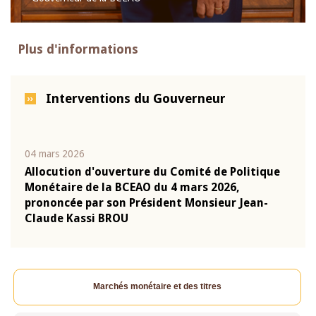
Plus d'informations
Interventions du Gouverneur
04 mars 2026
22 ju
que
Allocution d'ouverture du Comité de Politique
Mot 
Monétaire de la BCEAO du 4 mars 2026,
Kass
-
prononcée par son Président Monsieur Jean-
prés
Claude Kassi BROU
BCE
Marchés monétaire et des titres