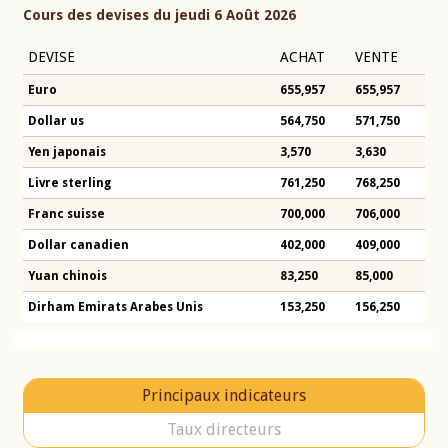
Cours des devises du jeudi 6 Août 2026
DEVISE
ACHAT
VENTE
Euro
655,957
655,957
Dollar us
564,750
571,750
Yen japonais
3,570
3,630
Livre sterling
761,250
768,250
Franc suisse
700,000
706,000
Dollar canadien
402,000
409,000
Yuan chinois
83,250
85,000
Dirham Emirats Arabes Unis
153,250
156,250
Principaux indicateurs
Taux directeurs