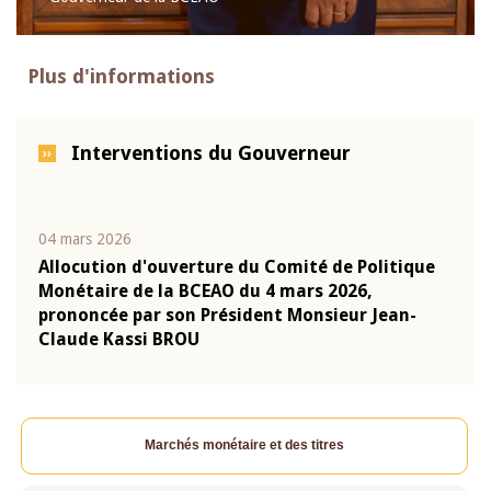
Plus d'informations
Interventions du Gouverneur
04 mars 2026
22 ju
que
Allocution d'ouverture du Comité de Politique
Mot 
Monétaire de la BCEAO du 4 mars 2026,
Kass
-
prononcée par son Président Monsieur Jean-
prés
Claude Kassi BROU
BCE
Marchés monétaire et des titres