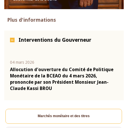
Plus d'informations
Interventions du Gouverneur
04 mars 2026
22 ju
que
Allocution d'ouverture du Comité de Politique
Mot 
Monétaire de la BCEAO du 4 mars 2026,
Kass
-
prononcée par son Président Monsieur Jean-
prés
Claude Kassi BROU
BCE
Marchés monétaire et des titres