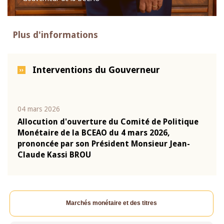
Plus d'informations
Interventions du Gouverneur
04 mars 2026
22 ju
que
Allocution d'ouverture du Comité de Politique
Mot 
Monétaire de la BCEAO du 4 mars 2026,
Kass
-
prononcée par son Président Monsieur Jean-
prés
Claude Kassi BROU
BCE
Marchés monétaire et des titres