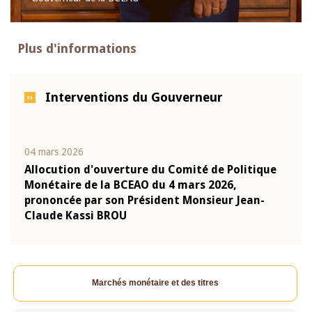
Plus d'informations
Interventions du Gouverneur
04 mars 2026
22 ju
que
Allocution d'ouverture du Comité de Politique
Mot 
Monétaire de la BCEAO du 4 mars 2026,
Kass
-
prononcée par son Président Monsieur Jean-
prés
Claude Kassi BROU
BCE
Marchés monétaire et des titres