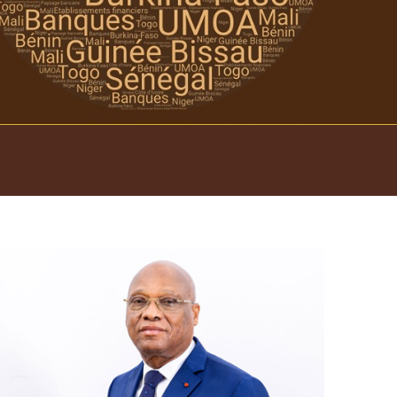
Open
configuration
options