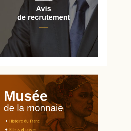
Avis
de recrutement
d
Musée
de la monnaie
Histoire du Franc
Billets et pièces