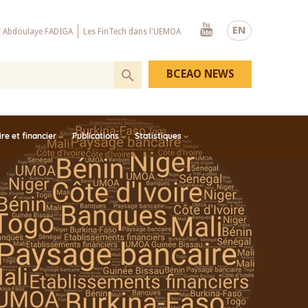
Youtube
EN
x Abdoulaye FADIGA
Les FinTech dans l'UEMOA
BCEAO NEWS
e et financier
Publications
Statistiques