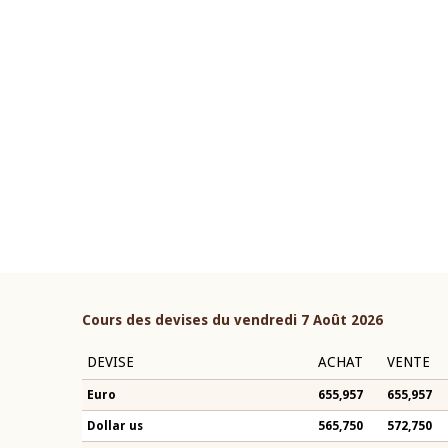
04 mars 2026
ouverture du Comité de
Allocution d'ouverture du 
étaire de la BCEAO du 10 juin
Politique Monétaire de la 
ée par son Président
2026, prononcée par son Pr
n-Claude Kassi BROU
Monsieur Jean-Claude Kass
Cours des devises du vendredi 7 Août 2026
DEVISE
ACHAT
VENTE
Euro
655,957
655,957
Dollar us
565,750
572,750