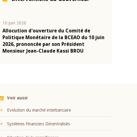
10 juin 2026
04 mars 2026
Allocution d'ouverture du Comité de
Allocution d
e
Politique Monétaire de la BCEAO du 10 juin
Politique Mo
a
2026, prononcée par son Président
2026, pronon
Monsieur Jean-Claude Kassi BROU
Monsieur Je
Voir aussi
Evolution du marché interbancaire
Systèmes Financiers Décentralisés