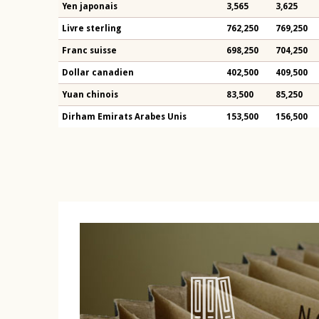
Yen japonais
3,565
3,625
Livre sterling
762,250
769,250
Franc suisse
698,250
704,250
Dollar canadien
402,500
409,500
Yuan chinois
83,500
85,250
Dirham Emirats Arabes Unis
153,500
156,500