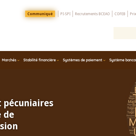
Menu
Communiqué
PI-SPI
Recrutements BCEAO
COFEB
Pri
Top
Marchés
Stabilité financière
Systèmes de paiement
Système bancair
t pécuniaires
e de
sion