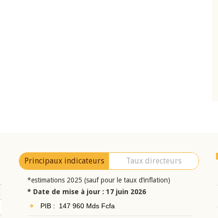
22 juillet 2026
Comité de
Mot introductif du Gouverneur Jean-
BCEAO du 4 mars
Claude Kassi BROU lors de la cérémonie d
ésident
présentation du rapport annuel 2025 de l
i BROU
BCEAO
Principaux indicateurs
Taux directeurs
*estimations 2025 (sauf pour le taux d’inflation)
* Date de mise à jour : 17 juin 2026
PIB : 147 960 Mds Fcfa