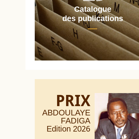
Catalogue
nt
des publications
PRIX
ABDOULAYE
FADIGA
Edition 20
26