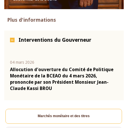
Plus d'informations
Interventions du Gouverneur
04 mars 2026
22 ju
que
Allocution d'ouverture du Comité de Politique
Mot 
Monétaire de la BCEAO du 4 mars 2026,
Kass
-
prononcée par son Président Monsieur Jean-
prés
Claude Kassi BROU
BCE
Marchés monétaire et des titres