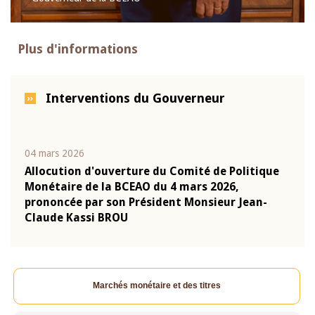
Plus d'informations
Interventions du Gouverneur
04 mars 2026
22 ju
que
Allocution d'ouverture du Comité de Politique
Mot 
Monétaire de la BCEAO du 4 mars 2026,
Kass
-
prononcée par son Président Monsieur Jean-
prés
Claude Kassi BROU
BCE
Marchés monétaire et des titres