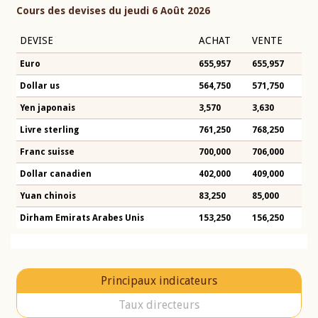
Cours des devises du jeudi 6 Août 2026
DEVISE
ACHAT
VENTE
Euro
655,957
655,957
Dollar us
564,750
571,750
Yen japonais
3,570
3,630
Livre sterling
761,250
768,250
Franc suisse
700,000
706,000
Dollar canadien
402,000
409,000
Yuan chinois
83,250
85,000
Dirham Emirats Arabes Unis
153,250
156,250
Principaux indicateurs
Taux directeurs