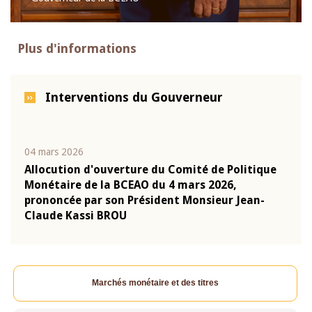
Plus d'informations
Interventions du Gouverneur
04 mars 2026
22 ju
que
Allocution d'ouverture du Comité de Politique
Mot 
Monétaire de la BCEAO du 4 mars 2026,
Kass
-
prononcée par son Président Monsieur Jean-
prés
Claude Kassi BROU
BCE
Marchés monétaire et des titres