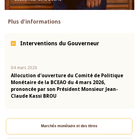
Plus d'informations
Interventions du Gouverneur
04 mars 2026
22 ju
que
Allocution d'ouverture du Comité de Politique
Mot 
Monétaire de la BCEAO du 4 mars 2026,
Kass
-
prononcée par son Président Monsieur Jean-
prés
Claude Kassi BROU
BCE
Marchés monétaire et des titres