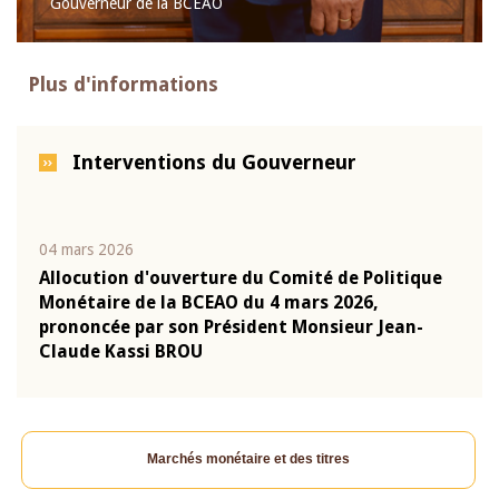
Gouverneur de la BCEAO
Plus d'informations
Interventions du Gouverneur
04 mars 2026
22 ju
que
Allocution d'ouverture du Comité de Politique
Mot 
Monétaire de la BCEAO du 4 mars 2026,
Kass
-
prononcée par son Président Monsieur Jean-
prés
Claude Kassi BROU
BCE
Marchés monétaire et des titres