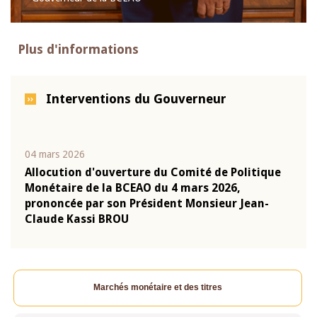
Plus d'informations
Interventions du Gouverneur
04 mars 2026
22 ju
que
Allocution d'ouverture du Comité de Politique
Mot 
Monétaire de la BCEAO du 4 mars 2026,
Kass
-
prononcée par son Président Monsieur Jean-
prés
Claude Kassi BROU
BCE
Marchés monétaire et des titres