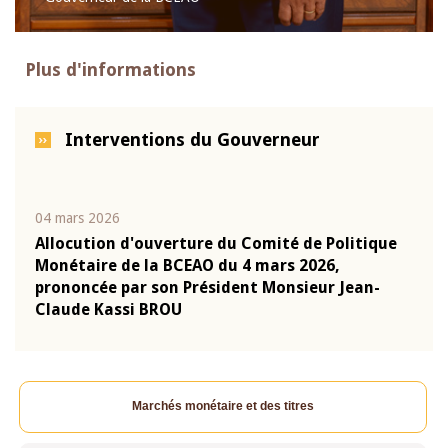
Plus d'informations
Interventions du Gouverneur
04 mars 2026
22 ju
que
Allocution d'ouverture du Comité de Politique
Mot 
Monétaire de la BCEAO du 4 mars 2026,
Kass
-
prononcée par son Président Monsieur Jean-
prés
Claude Kassi BROU
BCE
Marchés monétaire et des titres