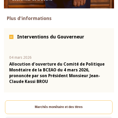
Plus d'informations
Interventions du Gouverneur
04 mars 2026
22 ju
que
Allocution d'ouverture du Comité de Politique
Mot 
Monétaire de la BCEAO du 4 mars 2026,
Kass
-
prononcée par son Président Monsieur Jean-
prés
Claude Kassi BROU
BCE
Marchés monétaire et des titres