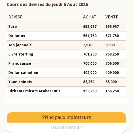
Cours des devises du jeudi 6 Août 2026
DEVISE
ACHAT
VENTE
Euro
655,957
655,957
Dollar us
564,750
571,750
Yen japonais
3,570
3,630
Livre sterling
761,250
768,250
Franc suisse
700,000
706,000
Dollar canadien
402,000
409,000
Yuan chinois
83,250
85,000
Dirham Emirats Arabes Unis
153,250
156,250
Principaux indicateurs
Taux directeurs