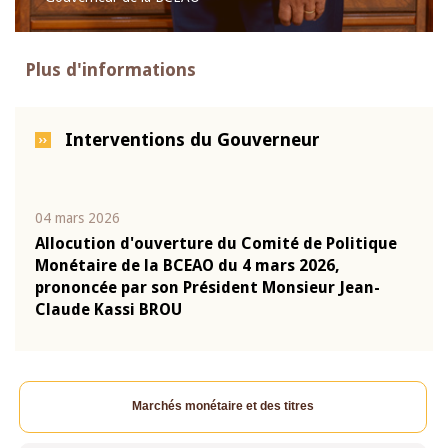
Plus d'informations
Interventions du Gouverneur
04 mars 2026
22 ju
que
Allocution d'ouverture du Comité de Politique
Mot 
Monétaire de la BCEAO du 4 mars 2026,
Kass
-
prononcée par son Président Monsieur Jean-
prés
Claude Kassi BROU
BCE
Marchés monétaire et des titres