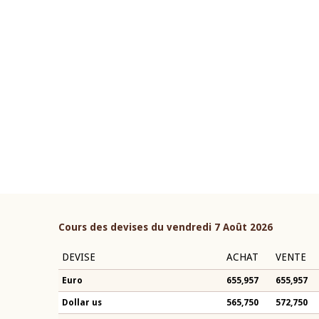
22 juillet 2026
ouverture du Comité de
Mot introductif du Gouvern
étaire de la BCEAO du 4 mars
Claude Kassi BROU lors de l
ée par son Président
présentation du rapport ann
n-Claude Kassi BROU
BCEAO
Cours des devises du vendredi 7 Août 2026
DEVISE
ACHAT
VENTE
Euro
655,957
655,957
Dollar us
565,750
572,750