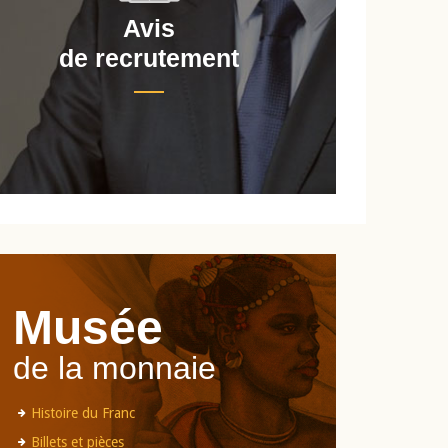
Avis
de recrutement
d
Musée
de la monnaie
Histoire du Franc
Billets et pièces