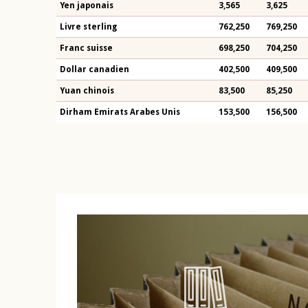
Yen japonais
3,565
3,625
Livre sterling
762,250
769,250
Franc suisse
698,250
704,250
Dollar canadien
402,500
409,500
Yuan chinois
83,500
85,250
Dirham Emirats Arabes Unis
153,500
156,500