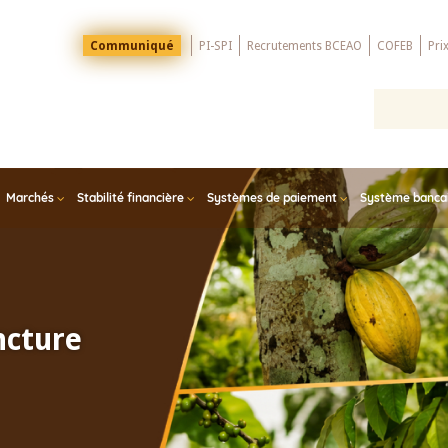
Menu
Communiqué
PI-SPI
Recrutements BCEAO
COFEB
Pri
Top
Marchés
Stabilité financière
Systèmes de paiement
Système bancair
ncture