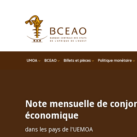
Skip
to
main
content
UMOA
BCEAO
Billets et pièces
Politique monétaire
Note mensuelle de conjo
économique
dans les pays de l'UEMOA