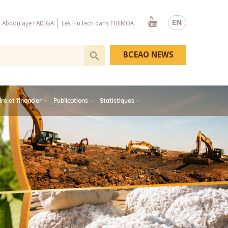
Youtube
EN
x Abdoulaye FADIGA
Les FinTech dans l'UEMOA
BCEAO NEWS
e et financier
Publications
Statistiques