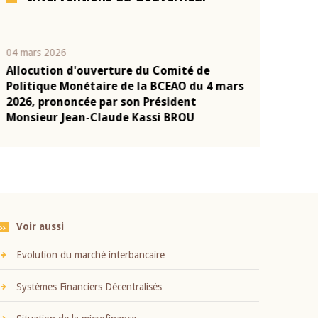
04 mars 2026
22 juillet 2026
Allocution d'ouverture du Comité de
Mot introduc
n
Politique Monétaire de la BCEAO du 4 mars
Claude Kassi
2026, prononcée par son Président
présentation
Monsieur Jean-Claude Kassi BROU
BCEAO
Voir aussi
Evolution du marché interbancaire
Systèmes Financiers Décentralisés