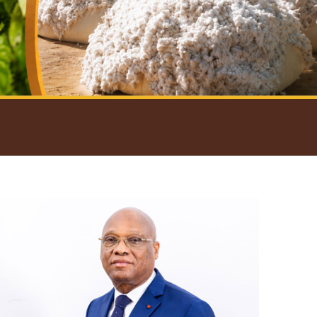
introductif du Gouverneur
Open
configuration
options