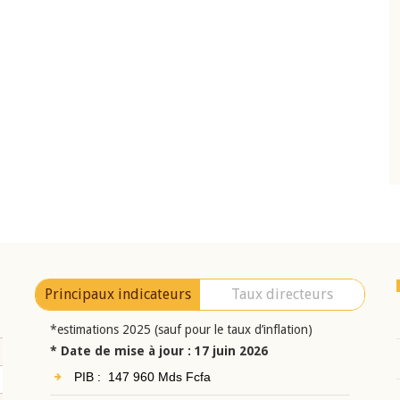
10 juin 2026
eur Jean-
Allocution d'ouverture du Comité de
a cérémonie de
Politique Monétaire de la BCEAO du 10 jui
uel 2025 de la
2026, prononcée par son Président
Monsieur Jean-Claude Kassi BROU
Principaux indicateurs
Taux directeurs
*estimations 2025 (sauf pour le taux d’inflation)
* Date de mise à jour : 17 juin 2026
PIB : 147 960 Mds Fcfa