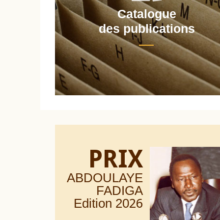
Catalogue
nt
des publications
PRIX
ABDOULAYE
FADIGA
Edition 20
26