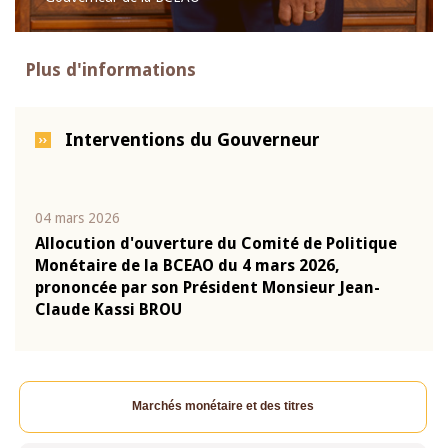
Plus d'informations
Interventions du Gouverneur
04 mars 2026
22 ju
que
Allocution d'ouverture du Comité de Politique
Mot 
Monétaire de la BCEAO du 4 mars 2026,
Kass
-
prononcée par son Président Monsieur Jean-
prés
Claude Kassi BROU
BCE
Marchés monétaire et des titres