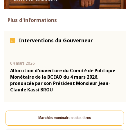
Plus d'informations
Interventions du Gouverneur
04 mars 2026
22 ju
que
Allocution d'ouverture du Comité de Politique
Mot 
Monétaire de la BCEAO du 4 mars 2026,
Kass
-
prononcée par son Président Monsieur Jean-
prés
Claude Kassi BROU
BCE
Marchés monétaire et des titres