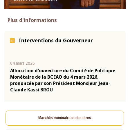
Plus d'informations
Interventions du Gouverneur
04 mars 2026
22 ju
que
Allocution d'ouverture du Comité de Politique
Mot 
Monétaire de la BCEAO du 4 mars 2026,
Kass
-
prononcée par son Président Monsieur Jean-
prés
Claude Kassi BROU
BCE
Marchés monétaire et des titres