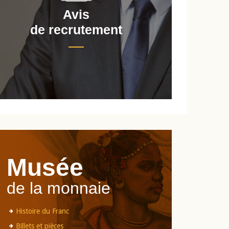
Avis
de recrutement
d
Musée
de la monnaie
Histoire du Franc
Billets et pièces