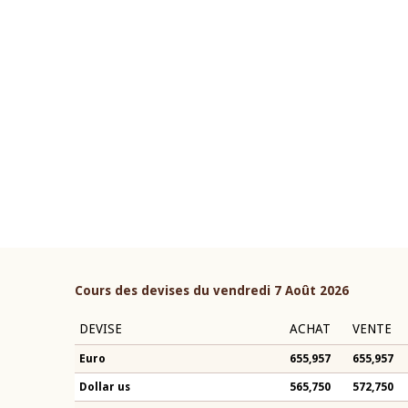
22 juillet 2026
ouverture du Comité de
Mot introductif du Gouvern
étaire de la BCEAO du 4 mars
Claude Kassi BROU lors de l
ée par son Président
présentation du rapport ann
n-Claude Kassi BROU
BCEAO
Cours des devises du vendredi 7 Août 2026
DEVISE
ACHAT
VENTE
Euro
655,957
655,957
Dollar us
565,750
572,750