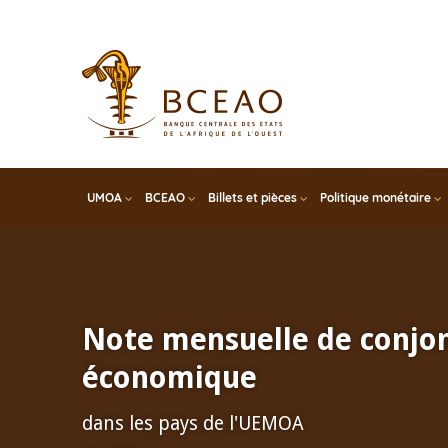
Skip
to
main
content
UMOA
BCEAO
Billets et pièces
Politique monétaire
Note mensuelle de conjo
économique
dans les pays de l'UEMOA