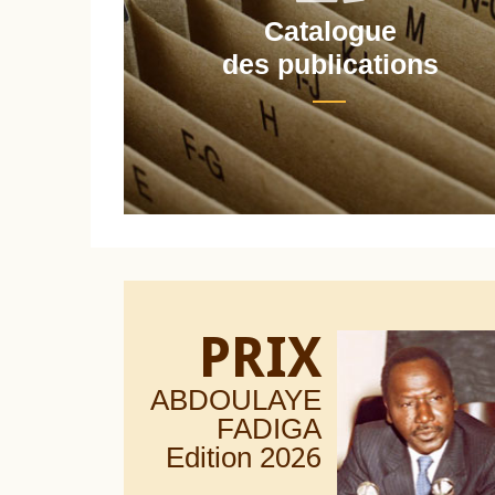
Catalogue
nt
des publications
PRIX
ABDOULAYE
FADIGA
Edition 20
26