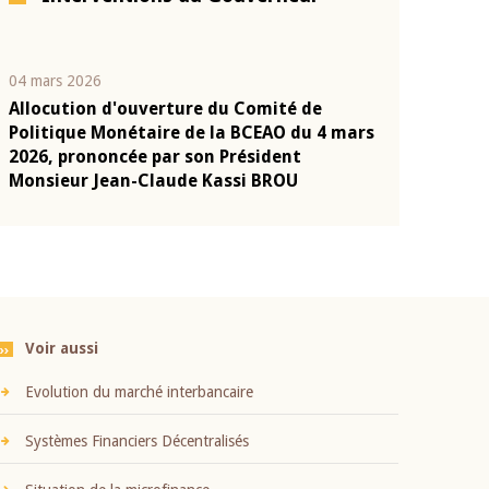
04 mars 2026
22 juillet 2026
Allocution d'ouverture du Comité de
Mot introduc
n
Politique Monétaire de la BCEAO du 4 mars
Claude Kassi
2026, prononcée par son Président
présentation
Monsieur Jean-Claude Kassi BROU
BCEAO
Voir aussi
Evolution du marché interbancaire
Systèmes Financiers Décentralisés