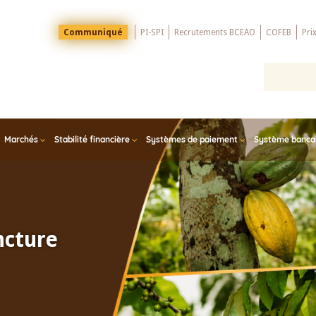
Menu
Communiqué
PI-SPI
Recrutements BCEAO
COFEB
Pri
Top
Marchés
Stabilité financière
Systèmes de paiement
Système bancair
ncture