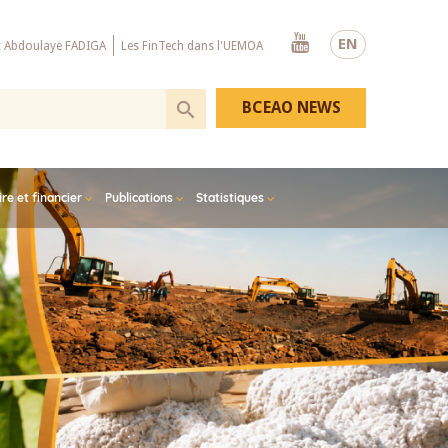
Youtube
EN
x Abdoulaye FADIGA
Les FinTech dans l'UEMOA
BCEAO NEWS
e et financier
Publications
Statistiques