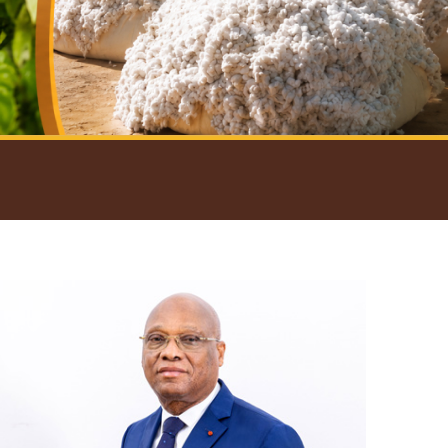
introductif du Gouverneur
Open
configuration
options