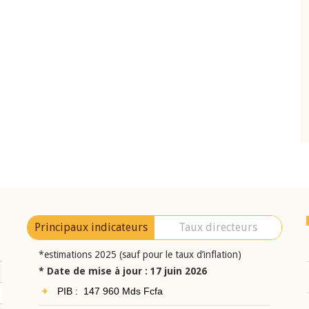
10 juin 2026
eur Jean-
Allocution d'ouverture du Comité de
a cérémonie de
Politique Monétaire de la BCEAO du 10 jui
uel 2025 de la
2026, prononcée par son Président
Monsieur Jean-Claude Kassi BROU
Principaux indicateurs
Taux directeurs
*estimations 2025 (sauf pour le taux d’inflation)
* Date de mise à jour : 17 juin 2026
PIB : 147 960 Mds Fcfa