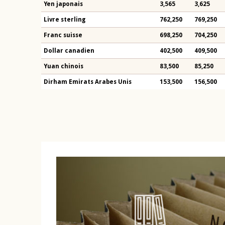
Yen japonais
3,565
3,625
Livre sterling
762,250
769,250
Franc suisse
698,250
704,250
Dollar canadien
402,500
409,500
Yuan chinois
83,500
85,250
Dirham Emirats Arabes Unis
153,500
156,500