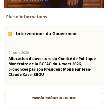
Plus d'informations
Interventions du Gouverneur
04 mars 2026
22 ju
que
Allocution d'ouverture du Comité de Politique
Mot 
Monétaire de la BCEAO du 4 mars 2026,
Kass
-
prononcée par son Président Monsieur Jean-
prés
Claude Kassi BROU
BCE
Marchés monétaire et des titres