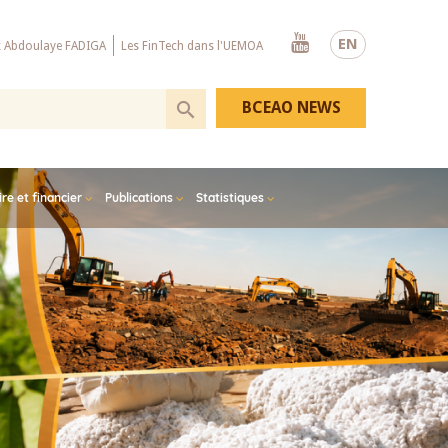
Youtube
EN
x Abdoulaye FADIGA
Les FinTech dans l'UEMOA
BCEAO NEWS
e et financier
Publications
Statistiques