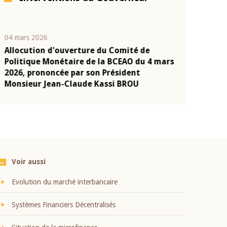
04 mars 2026
22 juillet 2026
Allocution d'ouverture du Comité de
Mot introduc
n
Politique Monétaire de la BCEAO du 4 mars
Claude Kassi
2026, prononcée par son Président
présentation
Monsieur Jean-Claude Kassi BROU
BCEAO
Voir aussi
Evolution du marché interbancaire
Systèmes Financiers Décentralisés