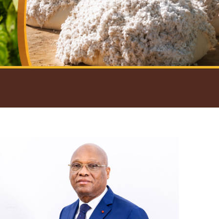
introductif du Gouverneur
Open
configuration
options