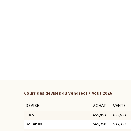
22 juillet 2026
ouverture du Comité de
Mot introductif du Gouvern
étaire de la BCEAO du 4 mars
Claude Kassi BROU lors de l
ée par son Président
présentation du rapport ann
n-Claude Kassi BROU
BCEAO
Cours des devises du vendredi 7 Août 2026
DEVISE
ACHAT
VENTE
Euro
655,957
655,957
Dollar us
565,750
572,750