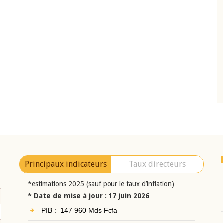
10 juin 2026
eur Jean-
Allocution d'ouverture du Comité de
a cérémonie de
Politique Monétaire de la BCEAO du 10 jui
uel 2025 de la
2026, prononcée par son Président
Monsieur Jean-Claude Kassi BROU
Principaux indicateurs
Taux directeurs
*estimations 2025 (sauf pour le taux d’inflation)
* Date de mise à jour : 17 juin 2026
PIB : 147 960 Mds Fcfa