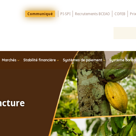
Menu
Communiqué
PI-SPI
Recrutements BCEAO
COFEB
Pri
Top
Marchés
Stabilité financière
Systèmes de paiement
Système bancair
ncture