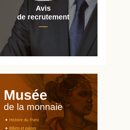
Avis
de recrutement
d
Musée
de la monnaie
Histoire du Franc
Billets et pièces