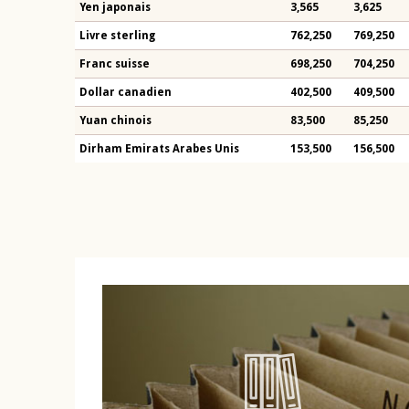
Yen japonais
3,565
3,625
Livre sterling
762,250
769,250
Franc suisse
698,250
704,250
Dollar canadien
402,500
409,500
Yuan chinois
83,500
85,250
Dirham Emirats Arabes Unis
153,500
156,500