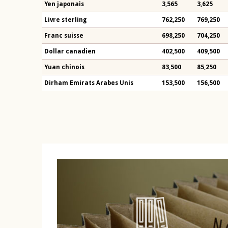
Yen japonais
3,565
3,625
Livre sterling
762,250
769,250
Franc suisse
698,250
704,250
Dollar canadien
402,500
409,500
Yuan chinois
83,500
85,250
Dirham Emirats Arabes Unis
153,500
156,500