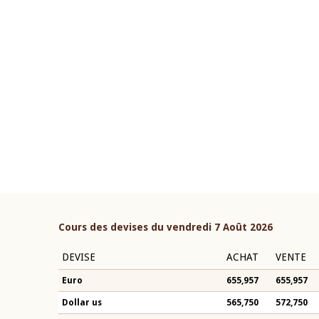
22 juillet 2026
ouverture du Comité de
Mot introductif du Gouvern
étaire de la BCEAO du 4 mars
Claude Kassi BROU lors de l
ée par son Président
présentation du rapport ann
n-Claude Kassi BROU
BCEAO
Cours des devises du vendredi 7 Août 2026
DEVISE
ACHAT
VENTE
Euro
655,957
655,957
Dollar us
565,750
572,750