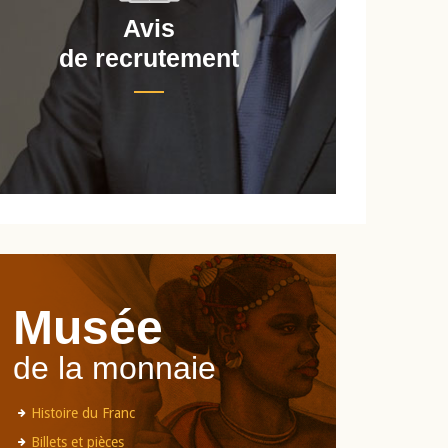
Avis
de recrutement
d
Musée
de la monnaie
Histoire du Franc
Billets et pièces