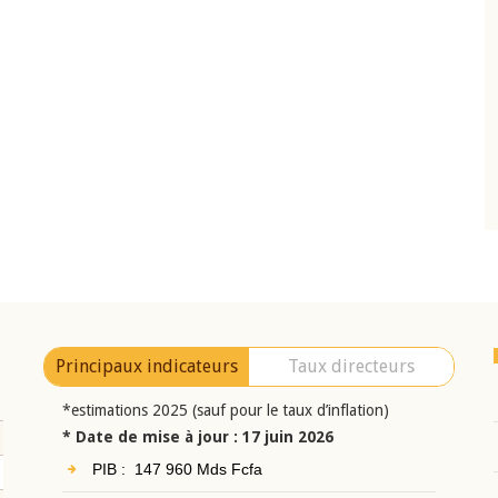
10 juin 2026
eur Jean-
Allocution d'ouverture du Comité de
a cérémonie de
Politique Monétaire de la BCEAO du 10 jui
uel 2025 de la
2026, prononcée par son Président
Monsieur Jean-Claude Kassi BROU
Principaux indicateurs
Taux directeurs
*estimations 2025 (sauf pour le taux d’inflation)
* Date de mise à jour : 17 juin 2026
PIB : 147 960 Mds Fcfa