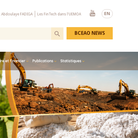
Youtube
EN
x Abdoulaye FADIGA
Les FinTech dans l'UEMOA
BCEAO NEWS
e et financier
Publications
Statistiques