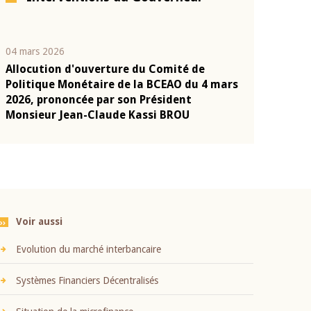
04 mars 2026
22 juillet 2026
Allocution d'ouverture du Comité de
Mot introduc
n
Politique Monétaire de la BCEAO du 4 mars
Claude Kassi
2026, prononcée par son Président
présentation
Monsieur Jean-Claude Kassi BROU
BCEAO
Voir aussi
Evolution du marché interbancaire
Systèmes Financiers Décentralisés