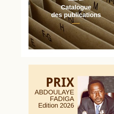
Catalogue
nt
des publications
PRIX
ABDOULAYE
FADIGA
Edition 20
26