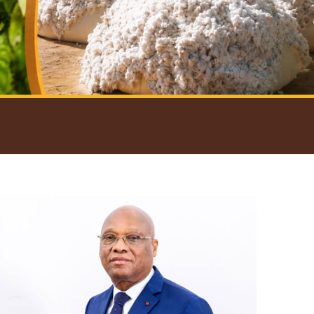
introductif du Gouverneur
Open
configuration
options