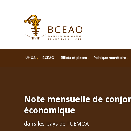
Skip
to
main
content
UMOA
BCEAO
Billets et pièces
Politique monétaire
Note mensuelle de conjo
économique
dans les pays de l'UEMOA