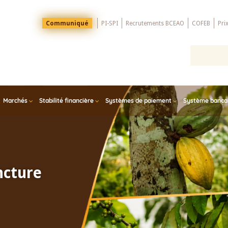
Menu
Communiqué
PI-SPI
Recrutements BCEAO
COFEB
Pri
Top
Marchés
Stabilité financière
Systèmes de paiement
Système bancair
ncture