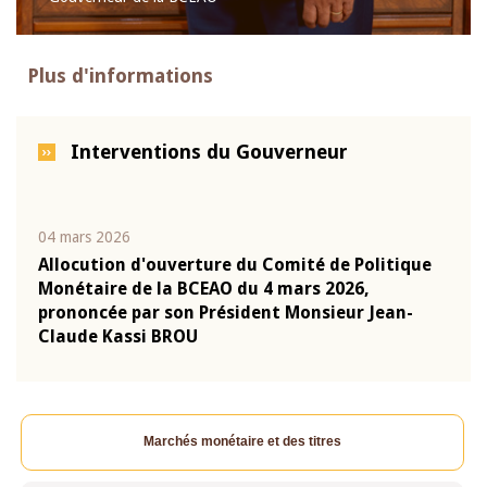
Plus d'informations
Interventions du Gouverneur
04 mars 2026
22 ju
que
Allocution d'ouverture du Comité de Politique
Mot 
Monétaire de la BCEAO du 4 mars 2026,
Kass
-
prononcée par son Président Monsieur Jean-
prés
Claude Kassi BROU
BCE
Marchés monétaire et des titres