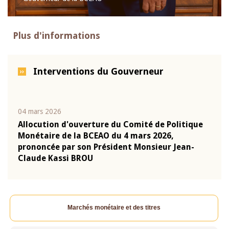
Plus d'informations
Interventions du Gouverneur
04 mars 2026
22 ju
que
Allocution d'ouverture du Comité de Politique
Mot 
Monétaire de la BCEAO du 4 mars 2026,
Kass
-
prononcée par son Président Monsieur Jean-
prés
Claude Kassi BROU
BCE
Marchés monétaire et des titres