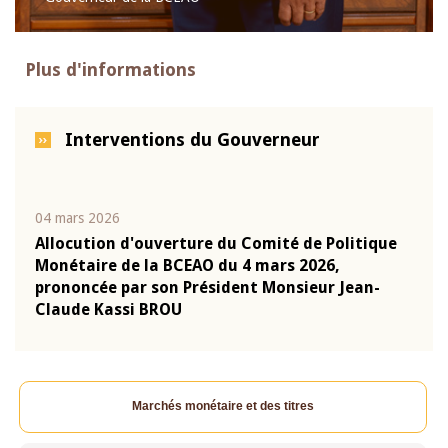
Plus d'informations
Interventions du Gouverneur
04 mars 2026
22 ju
que
Allocution d'ouverture du Comité de Politique
Mot 
Monétaire de la BCEAO du 4 mars 2026,
Kass
-
prononcée par son Président Monsieur Jean-
prés
Claude Kassi BROU
BCE
Marchés monétaire et des titres