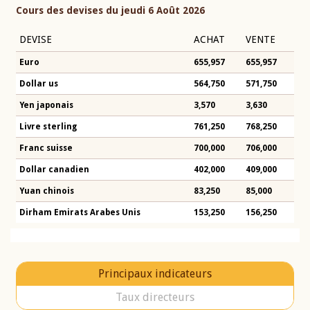
Cours des devises du jeudi 6 Août 2026
DEVISE
ACHAT
VENTE
Euro
655,957
655,957
Dollar us
564,750
571,750
Yen japonais
3,570
3,630
Livre sterling
761,250
768,250
Franc suisse
700,000
706,000
Dollar canadien
402,000
409,000
Yuan chinois
83,250
85,000
Dirham Emirats Arabes Unis
153,250
156,250
Principaux indicateurs
Taux directeurs