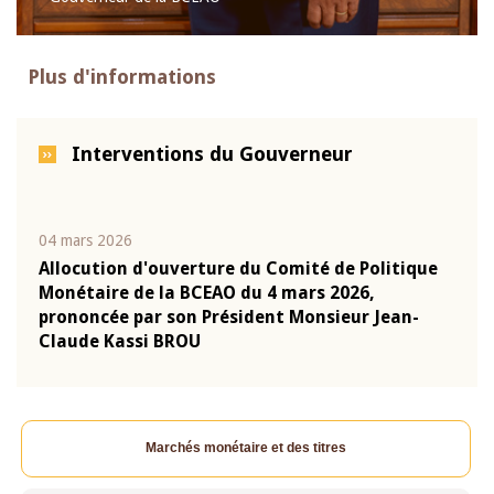
Plus d'informations
Interventions du Gouverneur
04 mars 2026
22 ju
que
Allocution d'ouverture du Comité de Politique
Mot 
Monétaire de la BCEAO du 4 mars 2026,
Kass
-
prononcée par son Président Monsieur Jean-
prés
Claude Kassi BROU
BCE
Marchés monétaire et des titres