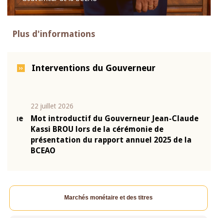
Plus d'informations
Interventions du Gouverneur
22 juillet 2026
10 ju
que
Mot introductif du Gouverneur Jean-Claude
Allo
Kassi BROU lors de la cérémonie de
Moné
-
présentation du rapport annuel 2025 de la
pron
BCEAO
Clau
Marchés monétaire et des titres