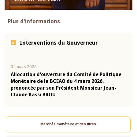
Plus d'informations
Interventions du Gouverneur
04 mars 2026
22 ju
que
Allocution d'ouverture du Comité de Politique
Mot 
Monétaire de la BCEAO du 4 mars 2026,
Kass
-
prononcée par son Président Monsieur Jean-
prés
Claude Kassi BROU
BCE
Marchés monétaire et des titres