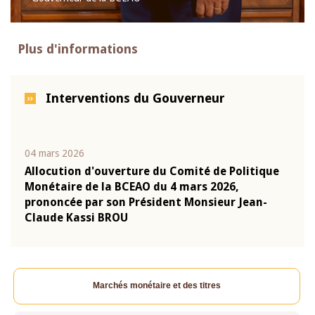
Plus d'informations
Interventions du Gouverneur
04 mars 2026
22 ju
que
Allocution d'ouverture du Comité de Politique
Mot 
Monétaire de la BCEAO du 4 mars 2026,
Kass
-
prononcée par son Président Monsieur Jean-
prés
Claude Kassi BROU
BCE
Marchés monétaire et des titres