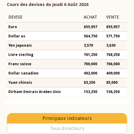
Cours des devises du jeudi 6 Août 2026
DEVISE
ACHAT
VENTE
Euro
655,957
655,957
Dollar us
564,750
571,750
Yen japonais
3,570
3,630
Livre sterling
761,250
768,250
Franc suisse
700,000
706,000
Dollar canadien
402,000
409,000
Yuan chinois
83,250
85,000
Dirham Emirats Arabes Unis
153,250
156,250
Principaux indicateurs
Taux directeurs