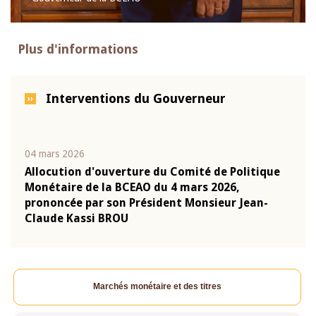
Plus d'informations
Interventions du Gouverneur
04 mars 2026
22 ju
que
Allocution d'ouverture du Comité de Politique
Mot 
Monétaire de la BCEAO du 4 mars 2026,
Kass
-
prononcée par son Président Monsieur Jean-
prés
Claude Kassi BROU
BCE
Marchés monétaire et des titres