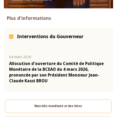
Plus d'informations
Interventions du Gouverneur
04 mars 2026
22 ju
que
Allocution d'ouverture du Comité de Politique
Mot 
Monétaire de la BCEAO du 4 mars 2026,
Kass
-
prononcée par son Président Monsieur Jean-
prés
Claude Kassi BROU
BCE
Marchés monétaire et des titres