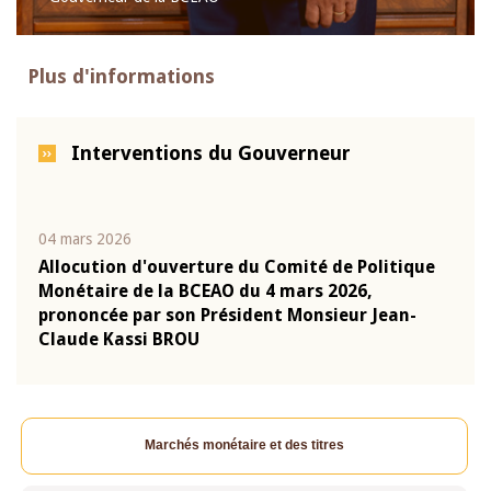
Plus d'informations
Interventions du Gouverneur
04 mars 2026
22 ju
que
Allocution d'ouverture du Comité de Politique
Mot 
Monétaire de la BCEAO du 4 mars 2026,
Kass
-
prononcée par son Président Monsieur Jean-
prés
Claude Kassi BROU
BCE
Marchés monétaire et des titres