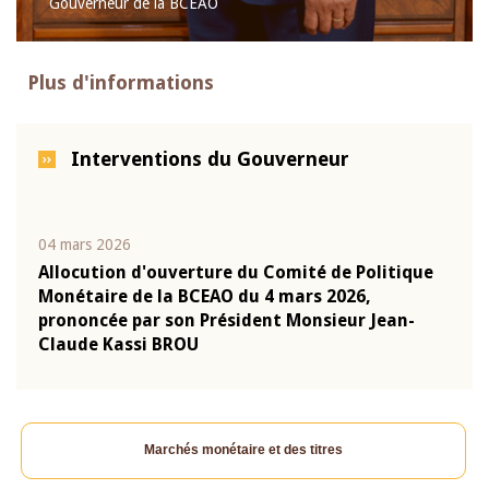
Gouverneur de la BCEAO
Plus d'informations
Interventions du Gouverneur
04 mars 2026
22 ju
que
Allocution d'ouverture du Comité de Politique
Mot 
Monétaire de la BCEAO du 4 mars 2026,
Kass
-
prononcée par son Président Monsieur Jean-
prés
Claude Kassi BROU
BCE
Marchés monétaire et des titres