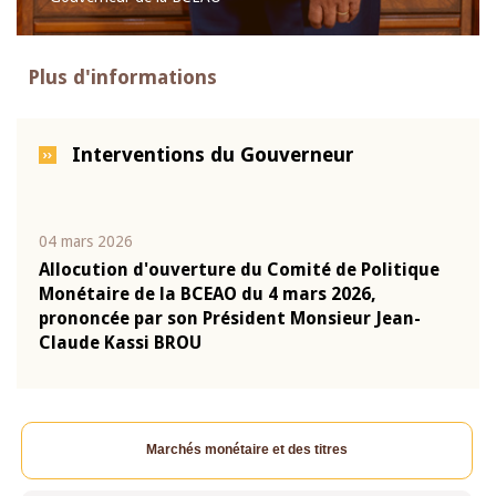
Plus d'informations
Interventions du Gouverneur
04 mars 2026
22 ju
que
Allocution d'ouverture du Comité de Politique
Mot 
Monétaire de la BCEAO du 4 mars 2026,
Kass
-
prononcée par son Président Monsieur Jean-
prés
Claude Kassi BROU
BCE
Marchés monétaire et des titres