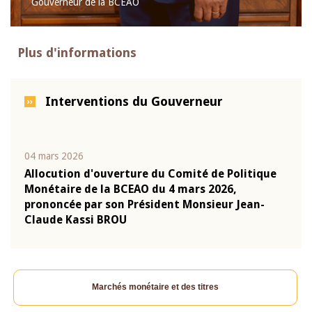
Gouverneur de la BCEAO
Plus d'informations
Interventions du Gouverneur
04 mars 2026
22 ju
que
Allocution d'ouverture du Comité de Politique
Mot 
Monétaire de la BCEAO du 4 mars 2026,
Kass
-
prononcée par son Président Monsieur Jean-
prés
Claude Kassi BROU
BCE
Marchés monétaire et des titres