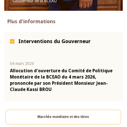
Gouverneur de la BCEAO
Plus d'informations
Interventions du Gouverneur
04 mars 2026
22 ju
que
Allocution d'ouverture du Comité de Politique
Mot 
Monétaire de la BCEAO du 4 mars 2026,
Kass
-
prononcée par son Président Monsieur Jean-
prés
Claude Kassi BROU
BCE
Marchés monétaire et des titres