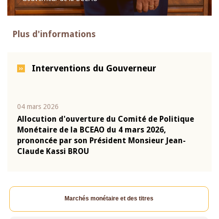
Plus d'informations
Interventions du Gouverneur
04 mars 2026
22 ju
que
Allocution d'ouverture du Comité de Politique
Mot 
Monétaire de la BCEAO du 4 mars 2026,
Kass
-
prononcée par son Président Monsieur Jean-
prés
Claude Kassi BROU
BCE
Marchés monétaire et des titres